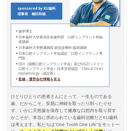
sponsored by KU歯科
理事長 梅田和徳
歯学博士
日本歯科大学新潟生命歯学部 口腔インプラント科臨
床講師
日本歯科大学附属病院 総合診療科 臨床講師
日本口腔インプラント学会認定「口腔インプラント専
門医」
ISOI（国際口腔インプラント学会）及びDGZI（ドイツ
口腔インプラント学会）日本支部認定「Clinical Oral I
mplantology（認定医）」
監修・運営会社情報を見る
ひとりひとりの患者さんにとって、一生ものである
歯。だからこそ、安易に神経を取ったり削ったりせ
ず、いかに天然歯を保存して健康な口腔内を取り戻す
かこそが、本当に求められている歯科治療だとKU歯科
は考えます。私たちは“One Tooth One Life”をモットー