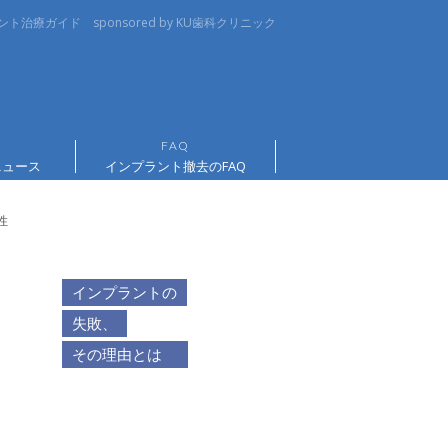
治療ガイド sponsored by KU歯科クリニック
ニュース
インプラント撤去のFAQ
性
インプラントの
失敗、
その理由とは