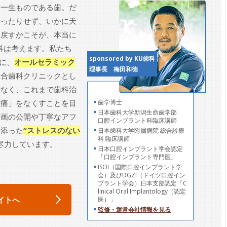
、一生ものである歯。だ
削ったりせず、いかに天
り戻すかこそが、本当に
科は考えます。私たち
sponsored by KU歯科
ーに、
オールセラミック
理事長 梅田和徳
総合歯科クリニックとし
でなく、これまで歯科治
苦痛」をなくすことを目
歯学博士
日本歯科大学新潟生命歯学部
計画の公開や丁寧なアフ
口腔インプラント科臨床講師
り添った
“ストレスのない
日本歯科大学附属病院 総合診療
科 臨床講師
尽力しています。
日本口腔インプラント学会認定
「口腔インプラント専門医」
ISOI（国際口腔インプラント学
会）及びDGZI（ドイツ口腔イン
プラント学会）日本支部認定「C
linical Oral Implantology（認定
イトへ
医）」
監修・運営会社情報を見る