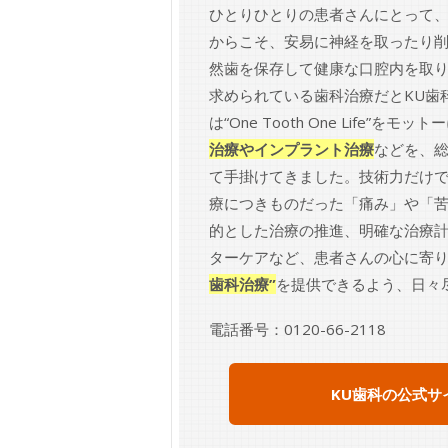
ひとりひとりの患者さんにとって
からこそ、安易に神経を取ったり
然歯を保存して健康な口腔内を取
求められている歯科治療だとKU歯
は“One Tooth One Life”をモット
治療やインプラント治療
などを、
て手掛けてきました。技術力だけ
療につきものだった「痛み」や「
的とした治療の推進、明確な治療
ターケアなど、患者さんの心に寄
歯科治療”
を提供できるよう、日々
電話番号：0120-66-2118
KU歯科の公式サ