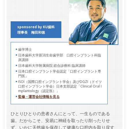
sponsored by KU歯科
理事長 梅田和徳
歯学博士
日本歯科大学新潟生命歯学部 口腔インプラント科臨
床講師
日本歯科大学附属病院 総合診療科 臨床講師
日本口腔インプラント学会認定「口腔インプラント専
門医」
ISOI（国際口腔インプラント学会）及びDGZI（ドイツ
口腔インプラント学会）日本支部認定「Clinical Oral I
mplantology（認定医）」
監修・運営会社情報を見る
ひとりひとりの患者さんにとって、一生ものである
歯。だからこそ、安易に神経を取ったり削ったりせ
ず、いかに天然歯を保存して健康な口腔内を取り戻す