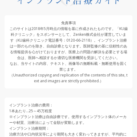
免責事項
このサイトは2018年5月時点の情報を基に作成されたものです。「KU歯
科クリニック」をスポンサーとして、Zenken株式会社が運営していま
す（KU歯科クリニック電話番号：0120-66-2118）。インプラント治療
は一部のものを除き、自由診療となります。医師監修の基に信頼性のあ
る情報提供を心がけておりますが、医療上の問題の解決を必要とする場
合は、医師へ相談するか適切な医療機関を受診してください。
なお、当サイトの内容、テキスト、画像等の無断転載・無断使用を固く
禁じます。
（Unauthorized copying and replication of the contents of this site, t
ext and images are strictly prohibited.）
インプラント治療の費用：
1本あたり…25～45万程度
※インプラント治療は自由診療です。使用するインプラント体のメーカ
ーや材質、治療法によって金額が変動します。
インプラント治療期間：
治療方法や口内状況等により期間も大きく変わってきますが、平均的に