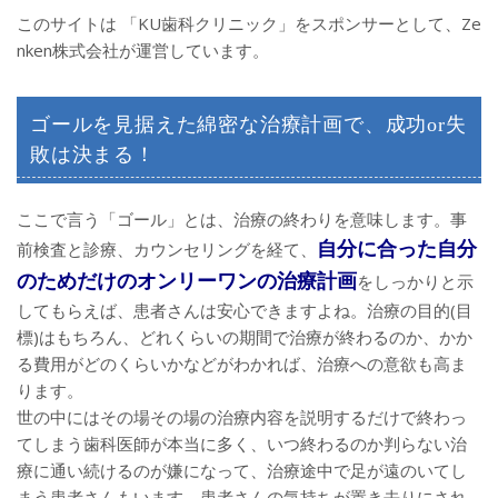
このサイトは 「KU歯科クリニック」をスポンサーとして、Ze
nken株式会社が運営しています。
ゴールを見据えた綿密な治療計画で、成功or失
敗は決まる！
ここで言う「ゴール」とは、治療の終わりを意味します。事
自分に合った自分
前検査と診療、カウンセリングを経て、
のためだけのオンリーワンの治療計画
をしっかりと示
してもらえば、患者さんは安心できますよね。治療の目的(目
標)はもちろん、どれくらいの期間で治療が終わるのか、かか
る費用がどのくらいかなどがわかれば、治療への意欲も高ま
ります。
世の中にはその場その場の治療内容を説明するだけで終わっ
てしまう歯科医師が本当に多く、いつ終わるのか判らない治
療に通い続けるのが嫌になって、治療途中で足が遠のいてし
まう患者さんもいます。患者さんの気持ちが置き去りにされ